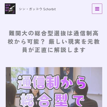
内
容
シン・ガッコウ Schorbit
を
ス
キ
難関大の総合型選抜は通信制高
ッ
プ
校から可能？ 厳しい現実を元教
員が正直に解説します