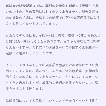
難関大の総合型選抜では、専門の対策塾を利用する受験生も多
いのですが、その費用は決して小さくありません
。総合型選抜
の対策塾の相場は、合格までの総額で80万〜100万円程度になる
ことも珍しくないとされています。
月あたりの相場はおよそ5万〜6.5万円で、高校1・2年から通えば
合計100万円を超えることもあります。もちろん塾なしで合格す
る人もいますが、それだけのお金をかけて準備する受験生が一
定数いる世界だということです。
そして、それはあくまで出願書類や面接などの対策にかけた費
用です。その前に、強みづくりのため、海外渡航等、多額の費
用を投じた家庭は少なくありません。こちらについては天井知
らずだと思われますが、具体的な金額が想像できないので、数
字を出すことは控えます。
準備期間についても同様で、ひとことで何か月くらいとは言え