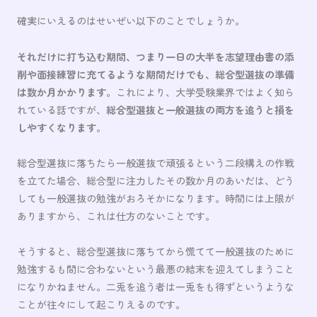
確実にいえるのはせいぜい以下のことでしょうか。
それだけに打ち込む期間、つまり一日の大半を志望理由書の添
削や面接練習に充てるような期間だけでも、総合型選抜の準備
は数か月かかります
。これにより、大学受験業界ではよく知ら
れている話ですが、
総合型選抜と一般選抜の両方を追うと損を
しやすくなります
。
総合型選抜に落ちたら一般選抜で頑張るという二段構えの作戦
を立てた場合、総合型に注力したその数か月のあいだは、どう
しても一般選抜の勉強がおろそかになります。時間には上限が
ありますから、これは仕方のないことです。
そうすると、総合型選抜に落ちてから慌てて一般選抜のために
勉強するも間に合わないという最悪の結末を迎えてしまうこと
になりかねません。二兎を追う者は一兎をも得ずというような
ことが往々にして起こりえるのです。