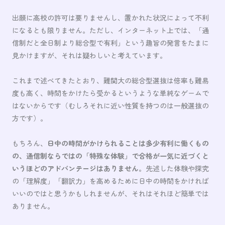
出願に高校の許可は要りませんし、置かれた状況によって不利
になるとも限りません。ただし、インターネット上では、「通
信制だと全日制より総合型で有利」という趣旨の発言をたまに
見かけますが、それは疑わしいと考えています。
これまで述べてきたとおり、難関大の総合型選抜は倍率も難易
度も高く、時間をかけたら受かるというような単純なゲームで
はないからです（むしろそれに近い性質を持つのは一般選抜の
方です）。
もちろん、
日中の時間がかけられることは多少有利に働くもの
の、通信制ならではの「特殊な体験」で合格が一気に近づくと
いうほどのアドバンテージはありません
。先述した体験や探究
の「理解度」「翻訳力」を高めるために日中の時間をかければ
いいのではと思うかもしれませんが、それはそれほど簡単では
ありません。