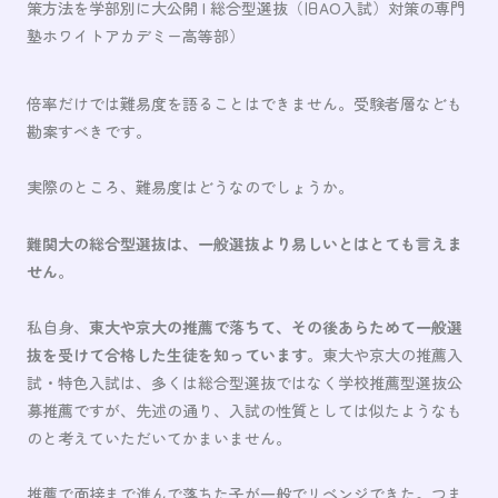
策方法を学部別に大公開 | 総合型選抜（旧AO入試）対策の専門
塾ホワイトアカデミー高等部）
倍率だけでは難易度を語ることはできません。受験者層なども
勘案すべきです。
実際のところ、難易度はどうなのでしょうか。
難関大の総合型選抜は、一般選抜より易しいとはとても言えま
せん
。
私自身、
東大や京大の推薦で落ちて、その後あらためて一般選
抜を受けて合格した生徒を知っています
。東大や京大の推薦入
試・特色入試は、多くは総合型選抜ではなく学校推薦型選抜公
募推薦ですが、先述の通り、入試の性質としては似たようなも
のと考えていただいてかまいません。
推薦で面接まで進んで落ちた子が一般でリベンジできた。つま