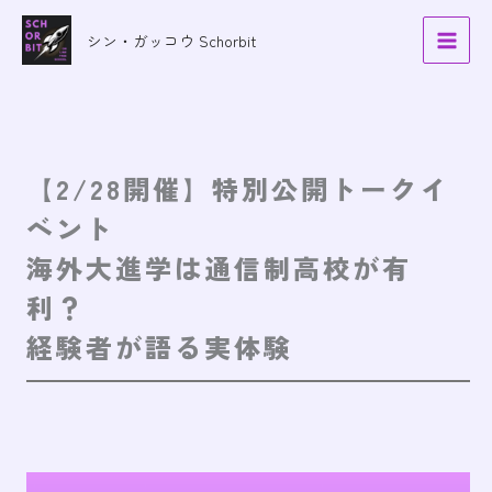
内
容
シン・ガッコウ Schorbit
を
ス
キ
ッ
プ
【2/28開催】特別公開トークイ
ベント
海外大進学は通信制高校が有
利？
経験者が語る実体験